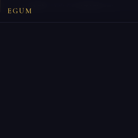
×
You are on
egum.hk
— EGUM’s official
Hong Kong
endpoint.
EGUM