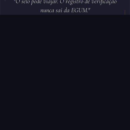
"O selo pode viajar. O registro de verificação
nunca sai da EGUM."
LOCAL PRIMEIRO · PADRÃO GLOBAL
Sua comunidade informa o
padrão.
A EGUM certifica.