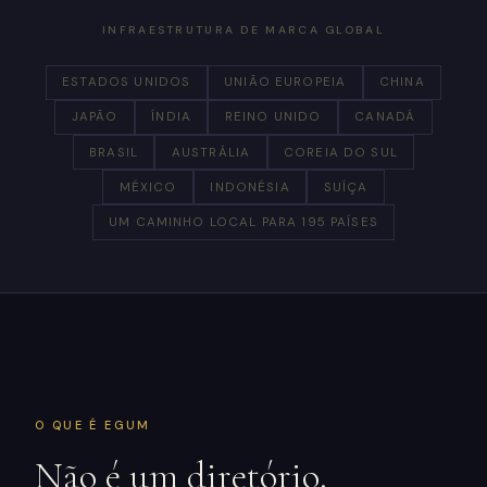
INFRAESTRUTURA DE MARCA GLOBAL
ESTADOS UNIDOS
UNIÃO EUROPEIA
CHINA
JAPÃO
ÍNDIA
REINO UNIDO
CANADÁ
BRASIL
AUSTRÁLIA
COREIA DO SUL
MÉXICO
INDONÉSIA
SUÍÇA
UM CAMINHO LOCAL PARA 195 PAÍSES
O QUE É EGUM
Não é um diretório.