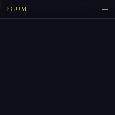
×
You are on
egum.hk
— EGUM’s official
Hong Kong
endpoint.
EGUM